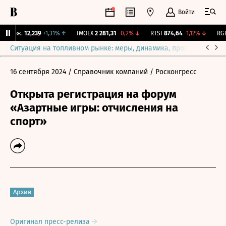
Войти
 Бирж.
12,239
+1,31%
↑
IMOEX
2 281,31
-0,2%
↓
RTSI
874,64
-1,12%
↓
RGBI
Ситуация на топливном рынке: меры, динамика, прогнозы
Выб
16 сентября 2024
/ Справочник компаний
/ Росконгресс
Открыта регистрация на форум
«Азартные игры: отчисления на
спорт»
Архив
Оригинал пресс-релиза