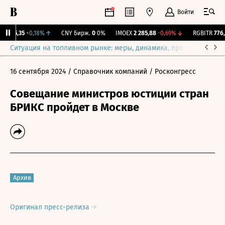
Войти
I
115,35
+0,18%
↑
CNY Бирж.
0
0%
IMOEX
2 285,88
-0,69%
↓
RGBITR
776,4
Ситуация на топливном рынке: меры, динамика, прогнозы
Выб
16 сентября 2024
/ Справочник компаний
/ Росконгресс
Совещание министров юстиции стран
БРИКС пройдет в Москве
Архив
Оригинал пресс-релиза