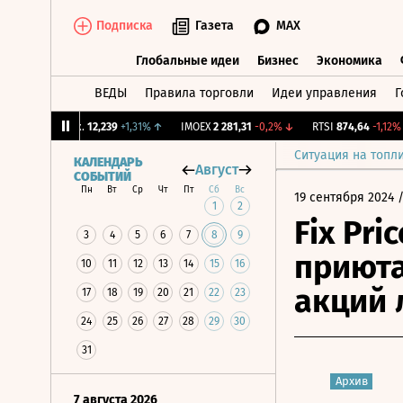
Подписка
Газета
MAX
Глобальные идеи
Бизнес
Экономика
ВЕДЫ
Правила торговли
Идеи управления
Г
Глобальные идеи
Бизнес
Экономик
CNY Бирж.
12,239
+1,31%
↑
IMOEX
2 281,31
-0,2%
↓
RTSI
874,64
-1,12%
↓
Ситуация на топл
КАЛЕНДАРЬ
Август
СОБЫТИЙ
Пн
Вт
Ср
Чт
Пт
Сб
Вс
19 сентября 2024
/
1
2
Fix Pri
3
4
5
6
7
8
9
приюта
10
11
12
13
14
15
16
акций 
17
18
19
20
21
22
23
24
25
26
27
28
29
30
31
Архив
7 августа 2026