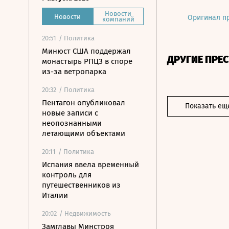
Новости
Новости
Оригинал п
компаний
20:51
/ Политика
Минюст США поддержал
ДРУГИЕ ПРЕ
монастырь РПЦЗ в споре
из-за ветропарка
20:32
/ Политика
Пентагон опубликовал
Показать ещ
новые записи с
неопознанными
летающими объектами
20:11
/ Политика
Испания ввела временный
контроль для
путешественников из
Италии
20:02
/ Недвижимость
Замглавы Минстроя