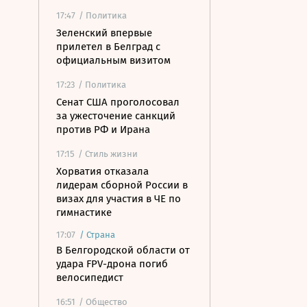
17:47
/ Политика
Зеленский впервые
прилетел в Белград с
официальным визитом
17:23
/ Политика
Сенат США проголосовал
за ужесточение санкций
против РФ и Ирана
17:15
/ Стиль жизни
Хорватия отказала
лидерам сборной России в
визах для участия в ЧЕ по
гимнастике
17:07
/
Страна
В Белгородской области от
удара FPV-дрона погиб
велосипедист
16:51
/ Общество