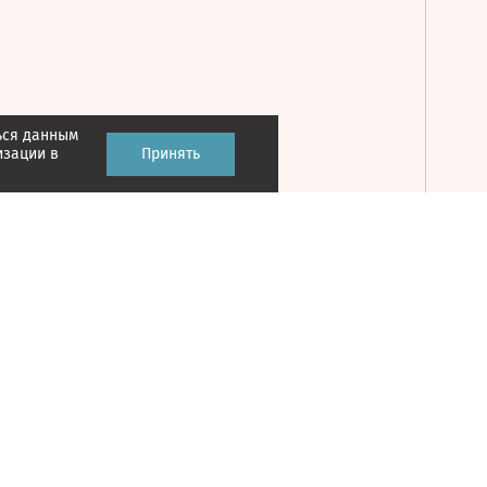
ься данным
Принять
изации в