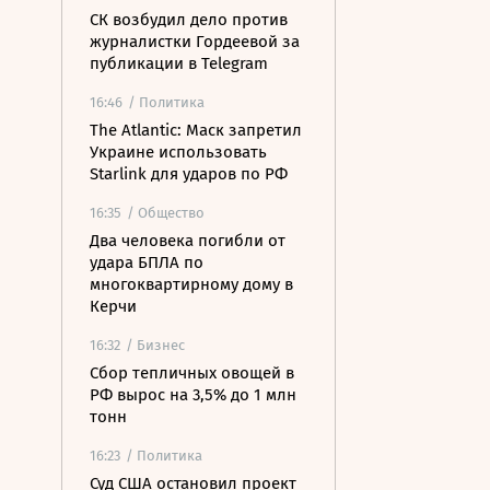
СК возбудил дело против
журналистки Гордеевой за
публикации в Telegram
16:46
/ Политика
The Atlantic: Маск запретил
Украине использовать
Starlink для ударов по РФ
16:35
/ Общество
Два человека погибли от
удара БПЛА по
многоквартирному дому в
Керчи
16:32
/ Бизнес
Сбор тепличных овощей в
РФ вырос на 3,5% до 1 млн
тонн
16:23
/ Политика
Суд США остановил проект