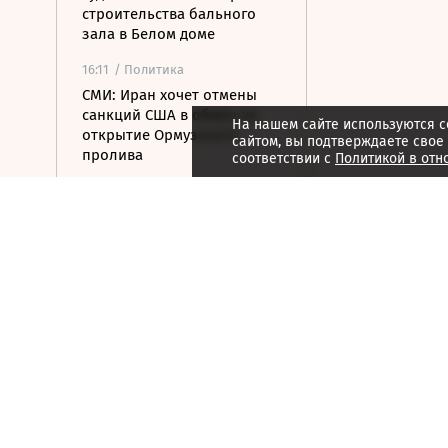
строительства бального
зала в Белом доме
16:11
/ Политика
СМИ: Иран хочет отмены
санкций США в обмен на
На нашем сайте используются c
открытие Ормузского
сайтом, вы подтверждаете свое
пролива
соответствии с
Политикой в отн
16:04
/ Политика
Транспортный коллапс
парализовал сухопутные
границы Украины
15:59
/ Бизнес
Власти Удмуртии хотят
вернуть сертификат
эксплуатанта «Ижавиа» к
ноябрю
15:57
/ Политика
Посольство РФ назвало