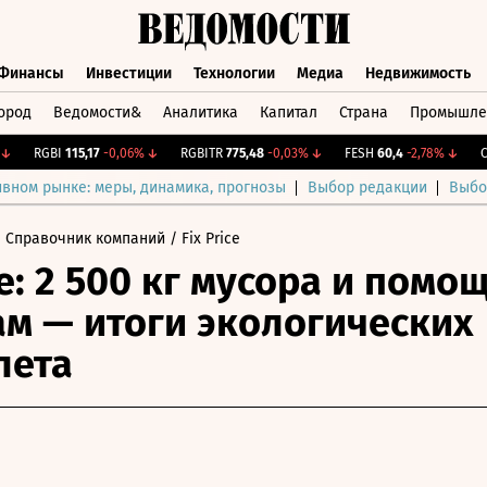
Финансы
Инвестиции
Технологии
Медиа
Недвижимость
ород
Ведомости&
Аналитика
Капитал
Страна
Промышле
а
Финансы
Инвестиции
Технологии
Медиа
Недвижимос
RGBI
115,17
-0,06%
↓
RGBITR
775,48
-0,03%
↓
FESH
60,4
-2,78%
↓
CNY 
ивном рынке: меры, динамика, прогнозы
Выбор редакции
Выбо
 Справочник компаний
/ Fix Price
ce: 2 500 кг мусора и помо
м — итоги экологических
лета