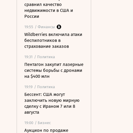
сравнил качество
недвижимости в США и
России
19:55
/ Финансы
Wildberries включила атаки
беспилотников в
страхование заказов
19:31
/ Политика
Пентагон закупит лазерные
системы борьбы с дронами
на $400 млн
19:19
/ Политика
Бессент: США могут
заключить новую мирную
сделку с Ираном 7 или 8
августа
19:00
/ Бизнес
Аукцион по продаже