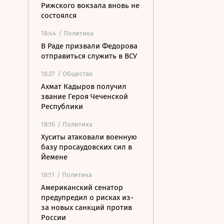
Рижского вокзала вновь не
состоялся
18:44
/ Политика
В Раде призвали Федорова
отправиться служить в ВСУ
18:27
/ Общество
Ахмат Кадыров получил
звание Героя Чеченской
Республики
18:16
/ Политика
Хуситы атаковали военную
базу просаудовских сил в
Йемене
18:11
/ Политика
Американский сенатор
предупредил о рисках из-
за новых санкций против
России