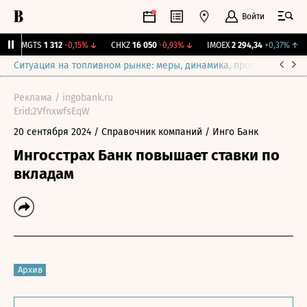
Войти
↑
MGTS
1 312
-0,15%
↓
CHKZ
16 050
-0,93%
↓
IMOEX
2 294,34
+0,37%
↑
Ситуация на топливном рынке: меры, динамика, прогнозы
Выб
Реклама / ingobank.ru
Erid:2VfnxwfsEqW
20 сентября 2024
/ Справочник компаний
/ Инго Банк
Ингосстрах Банк повышает ставки по
вкладам
Архив