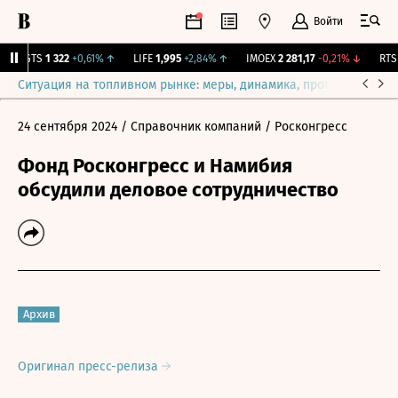
Войти
MGTS
1 322
+0,61%
↑
LIFE
1,995
+2,84%
↑
IMOEX
2 281,17
-0,21%
↓
RTSI
Ситуация на топливном рынке: меры, динамика, прогнозы
Выб
24 сентября 2024
/ Справочник компаний
/ Росконгресс
Фонд Росконгресс и Намибия
обсудили деловое сотрудничество
Архив
Оригинал пресс-релиза