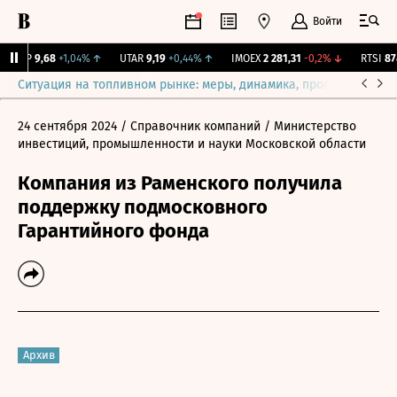
Войти
ISVP
9,68
+1,04%
↑
UTAR
9,19
+0,44%
↑
IMOEX
2 281,31
-0,2%
↓
RTSI
874
Ситуация на топливном рынке: меры, динамика, прогнозы
Выб
24 сентября 2024
/ Справочник компаний
/ Министерство
инвестиций, промышленности и науки Московской области
Компания из Раменского получила
поддержку подмосковного
Гарантийного фонда
Архив