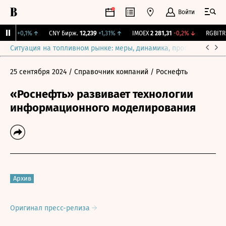
Войти
15,3
+0,1%
↑
CNY Бирж.
12,239
+1,31%
↑
IMOEX
2 281,31
-0,2%
↓
RGBITR
7
Ситуация на топливном рынке: меры, динамика, прогнозы
Выб
25 сентября 2024
/ Справочник компаний
/ Роснефть
«Роснефть» развивает технологии
информационного моделирования
Архив
Оригинал пресс-релиза