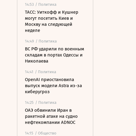
14:53
/ Политика
ТАСС: Уиткофф и Кушнер
могут посетить Киев и
Москву на следующей
неделе
14:49
/ Политика
ВС РФ ударили по военным
складам в портах Одессы и
Николаева
14:41
/ Политика
OpenAI приостановила
выпуск модели Astra из-за
киберугроз
14:25
/ Политика
ОАЭ обвинили Иран в
ракетной атаке на судно
нефтекомпании ADNOC
14:15
/ Общество