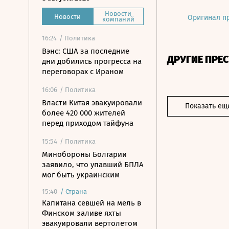
Новости
Новости
Оригинал п
компаний
16:24
/ Политика
Вэнс: США за последние
ДРУГИЕ ПРЕ
дни добились прогресса на
переговорах с Ираном
16:06
/ Политика
Власти Китая эвакуировали
Показать ещ
более 420 000 жителей
перед приходом тайфуна
15:54
/ Политика
Минобороны Болгарии
заявило, что упавший БПЛА
мог быть украинским
15:40
/
Страна
Капитана севшей на мель в
Финском заливе яхты
эвакуировали вертолетом