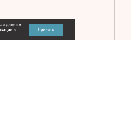
ься данным
Принять
изации в