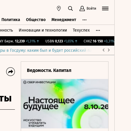
Войти
Политика
Общество
Менеджмент
нность
Инновации и технологии
Техуспех
ть
Политика
Общество
Менеджмент
Бирж.
12,239
+1,31%
↑
USBN
0,123
+1,65%
↑
CHKZ
16 150
+0,31%
↑
IMOEX
2
ры в Госдуму: каким был и будет российский парламент
Война н
Ведомости. Капитал
кты