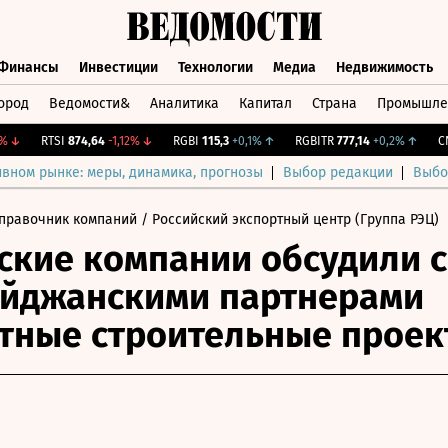
Финансы
Инвестиции
Технологии
Медиа
Недвижимость
ород
Ведомости&
Аналитика
Капитал
Страна
Промышле
а
Финансы
Инвестиции
Технологии
Медиа
Недвижимос
RTSI
874,64
-1,12%
↓
RGBI
115,3
+0,1%
↑
RGBITR
777,14
+0,2%
↑
CNY 
ивном рынке: меры, динамика, прогнозы
Выбор редакции
Выбо
правочник компаний
/ Российский экспортный центр (Группа РЭЦ)
ские компании обсудили с
айджанскими партнерами
тные строительные прое