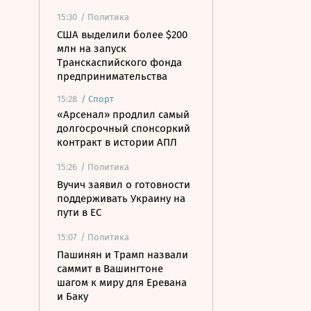
15:30
/ Политика
США выделили более $200
млн на запуск
Транскаспийского фонда
предпринимательства
15:28
/
Спорт
«Арсенал» продлил самый
долгосрочный спонсоркий
контракт в истории АПЛ
15:26
/ Политика
Вучич заявил о готовности
поддерживать Украину на
пути в ЕС
15:07
/ Политика
Пашинян и Трамп назвали
саммит в Вашингтоне
шагом к миру для Еревана
и Баку