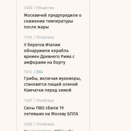
13:30
/ Общество
Москвичей предупредили о
снижении температуры
после жары
13:19
/ Политика
У берегов Италии
обнаружили корабль
времен Древнего Рима с
амфорами на борту
13:13
/
ESG
Грибы, включая мухоморы,
становятся пищей оленей
Камчатки перед зимой
13:07
/ Политика
Силы ПВО сбили 19
летевших на Москву БПЛА
13:05
/ Политика