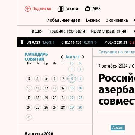
Подписка
Газета
MAX
Глобальные идеи
Бизнес
Экономика
ВЕДЫ
Правила торговли
Идеи управления
Г
Глобальные идеи
Бизнес
Экономик
,31%
↑
USBN
0,123
+1,65%
↑
CHKZ
16 150
+0,31%
↑
IMOEX
2 281,31
-0,2%
↓
Ситуация на топл
КАЛЕНДАРЬ
Август
СОБЫТИЙ
Пн
Вт
Ср
Чт
Пт
Сб
Вс
7 октября 2024
/ С
1
2
Россий
3
4
5
6
7
8
9
азерб
10
11
12
13
14
15
16
совмес
17
18
19
20
21
22
23
24
25
26
27
28
29
30
31
Архив
8 августа 2026