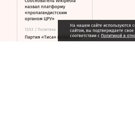
Сооснователь Wikipedia
назвал платформу
«пропагандистским
органом ЦРУ»
На нашем сайте используются c
12:53
/ Политика
сайтом, вы подтверждаете свое
соответствии с
Политикой в отн
Партия «Тиса» выдвинула
экс-главу Верховного суда в
президенты Венгрии
12:29
/
Страна
ВСУ атаковали грузовик в
Белгородской области,
пострадали три человека
12:19
/ Политика
У побережья Турции
обнаружили дрон без
взрывчатки
12:03
/
Страна
В Севастополе после атаки
БПЛА повреждены 12