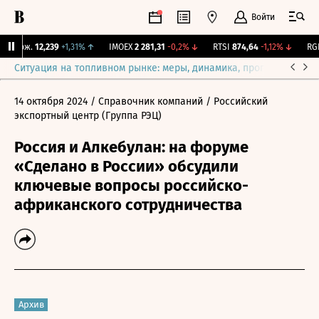
Войти
 Бирж.
12,239
+1,31%
↑
IMOEX
2 281,31
-0,2%
↓
RTSI
874,64
-1,12%
↓
RGBI
Ситуация на топливном рынке: меры, динамика, прогнозы
Выб
14 октября 2024
/ Справочник компаний
/ Российский
экспортный центр (Группа РЭЦ)
Россия и Алкебулан: на форуме
«Сделано в России» обсудили
ключевые вопросы российско-
африканского сотрудничества
Архив