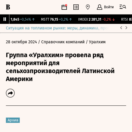
Войти
LIFE
1,845
+0,54%
↑
MSTT
76,15
+0,2%
↑
IMOEX
2 281,31
-0,2%
↓
RTSI
874
Ситуация на топливном рынке: меры, динамика, прогнозы
Выб
28 октября 2024
/ Справочник компаний
/ Уралхим
Группа «Уралхим» провела ряд
мероприятий для
сельхозпроизводителей Латинской
Америки
Архив