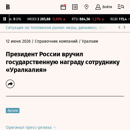
Войти
 Бирж.
0
0%
IMOEX
2 285,88
-0,69%
↓
RTSI
884,56
-1,27%
↓
RGBI
115,4
+0,
Ситуация на топливном рынке: меры, динамика, прогнозы
Выб
12 июня 2026
/ Справочник компаний
/ Уралхим
Президент России вручил
государственную награду сотруднику
«Уралкалия»
Архив
Оригинал пресс-релиза