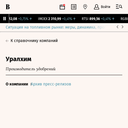
Войти
рж.
12,08
+0,75%
↑
IMOEX
2 310,99
+0,41%
↑
RTSI
899,56
+0,41%
↑
RGBI
1
Ситуация на топливном рынке: меры, динамика, прогнозы
Выб
К справочнику компаний
Уралхим
Производитель удобрений
О компании
Архив пресс-релизов