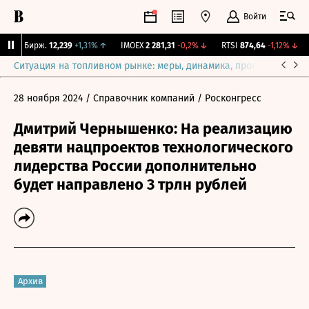
Войти
CNY Бирж.
12,239
+1,31%
↑
IMOEX
2 281,31
-0,2%
↓
RTSI
874,64
-1,12%
↓
Ситуация на топливном рынке: меры, динамика, прогнозы
Выб
28 ноября 2024
/ Справочник компаний
/ Росконгресс
Дмитрий Чернышенко: На реализацию
девяти нацпроектов технологического
лидерства России дополнительно
будет направлено 3 трлн рублей
Архив