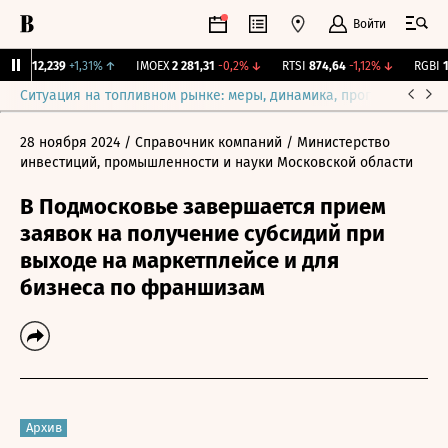
Войти
рж.
12,239
+1,31%
↑
IMOEX
2 281,31
-0,2%
↓
RTSI
874,64
-1,12%
↓
RGBI
115
Ситуация на топливном рынке: меры, динамика, прогнозы
Выб
28 ноября 2024
/ Справочник компаний
/ Министерство
инвестиций, промышленности и науки Московской области
В Подмосковье завершается прием
заявок на получение субсидий при
выходе на маркетплейсе и для
бизнеса по франшизам
Архив