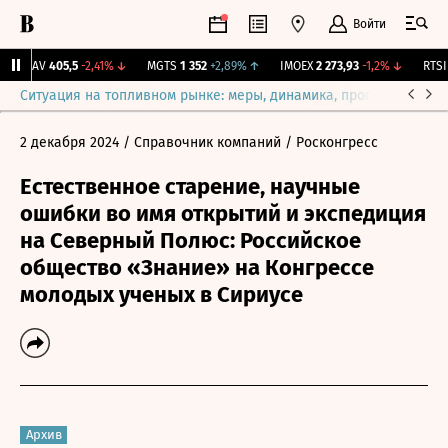
Войти
SVAV
405,5
-2,41%
↓
MGTS
1 352
+2,89%
↑
IMOEX
2 273,93
-1,2%
↓
RTSI
8
Ситуация на топливном рынке: меры, динамика, прогнозы
Выб
2 декабря 2024
/ Справочник компаний
/ Росконгресс
Естественное старение, научные
ошибки во имя открытий и экспедиция
на Северный Полюс: Российское
общество «Знание» на Конгрессе
молодых ученых в Сириусе
Архив