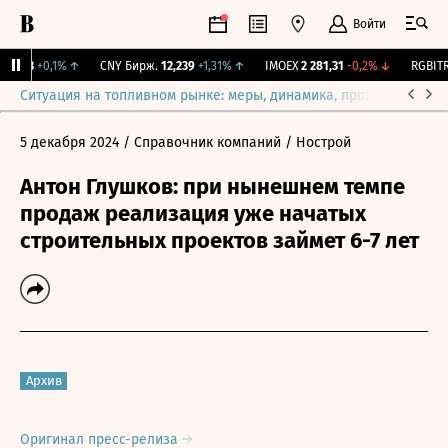
Войти
115,3
+0,1%
↑
CNY Бирж.
12,239
+1,31%
↑
IMOEX
2 281,31
-0,2%
↓
RGBITR
7
Ситуация на топливном рынке: меры, динамика, прогнозы
Выб
5 декабря 2024
/ Справочник компаний
/ Нострой
Антон Глушков: при нынешнем темпе
продаж реализация уже начатых
строительных проектов займет 6-7 лет
Архив
Оригинал пресс-релиза