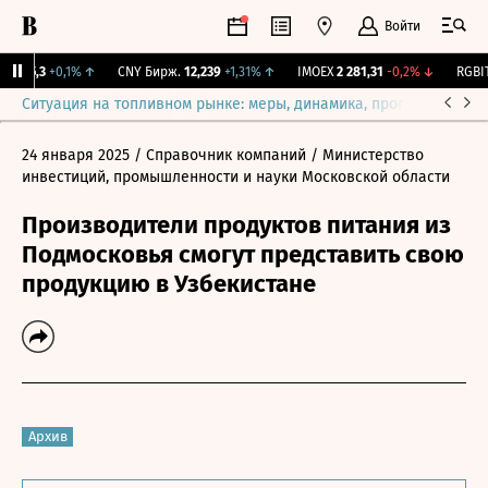
Войти
I
115,3
+0,1%
↑
CNY Бирж.
12,239
+1,31%
↑
IMOEX
2 281,31
-0,2%
↓
RGBITR
Ситуация на топливном рынке: меры, динамика, прогнозы
Выб
24 января 2025
/ Справочник компаний
/ Министерство
инвестиций, промышленности и науки Московской области
Производители продуктов питания из
Подмосковья смогут представить свою
продукцию в Узбекистане
Архив