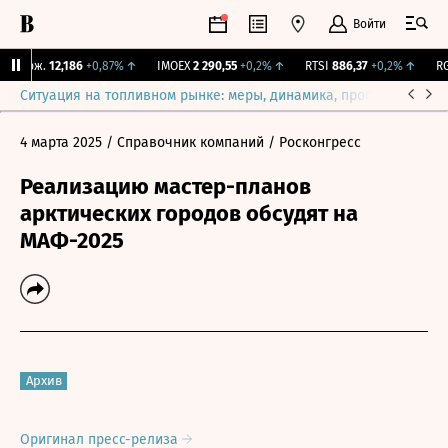
Войти
 Бирж.
12,186
+0,87%
↑
IMOEX
2 290,55
+0,2%
↑
RTSI
886,37
+0,2%
↑
RGB
Ситуация на топливном рынке: меры, динамика, прогнозы
Выб
4 марта 2025
/ Справочник компаний
/ Росконгресс
Реализацию мастер-планов
арктических городов обсудят на
МАФ-2025
Архив
Оригинал пресс-релиза