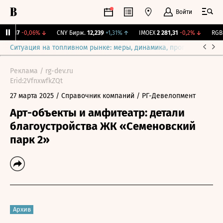
Войти
115,17
-0,06%
↓
CNY Бирж.
12,239
+1,31%
↑
IMOEX
2 281,31
-0,2%
↓
RGBIT
Ситуация на топливном рынке: меры, динамика, прогнозы
Выб
Реклама / rg-dev.ru
Erid:2VfnxwfkZQt
27 марта 2025
/ Справочник компаний
/ РГ-Девелопмент
Арт-объекты и амфитеатр: детали
благоустройства ЖК «Семеновский
парк 2»
Архив