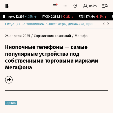
Войти
NY Бирж.
12,239
+1,31%
↑
IMOEX
2 281,31
-0,2%
↓
RTSI
874,64
-1,12%
↓
RG
Ситуация на топливном рынке: меры, динамика, прогнозы
Выб
24 апреля 2025
/ Справочник компаний
/ Мегафон
Кнопочные телефоны — самые
популярные устройства под
собственными торговыми марками
МегаФона
Архив