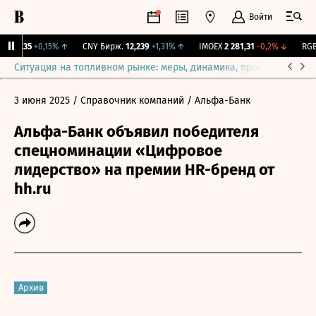
Войти
115,35
+0,15%
↑
CNY Бирж.
12,239
+1,31%
↑
IMOEX
2 281,31
-0,2%
↓
RGBI
Ситуация на топливном рынке: меры, динамика, прогнозы
Выб
3 июня 2025
/ Справочник компаний
/ Альфа-Банк
Альфа-Банк объявил победителя
спецноминации «Цифровое
лидерство» на премии HR-бренд от
hh.ru
Архив