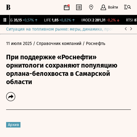
Войти
YAKG
35,15
+0,57%
↑
LIFE
1,85
+0,82%
↑
IMOEX
2 281,31
-0,2%
↓
RTSI
874
Ситуация на топливном рынке: меры, динамика, прогнозы
Выб
11 июля 2025
/ Справочник компаний
/ Роснефть
При поддержке «Роснефти»
орнитологи сохраняют популяцию
орлана-белохвоста в Самарской
области
Архив