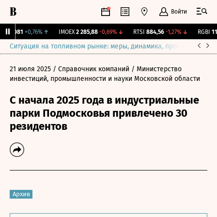
Войти
12,081
+0,76%
↑
IMOEX
2 285,88
-0,69%
↓
RTSI
884,56
-1,27%
↓
RGBI
115
Ситуация на топливном рынке: меры, динамика, прогнозы
Выб
21 июля 2025
/ Справочник компаний
/ Министерство
инвестиций, промышленности и науки Московской области
С начала 2025 года в индустриальные
парки Подмосковья привлечено 30
резидентов
Архив