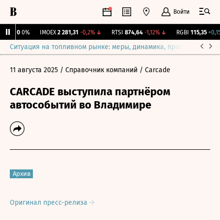
Войти
ирж.
0
0%
IMOEX
2 281,31
-0,2%
↓
RTSI
874,64
-1,12%
↓
RGBI
115,35
+0,15
Ситуация на топливном рынке: меры, динамика, прогнозы
Выб
11 августа 2025
/ Справочник компаний
/ Carcade
CARCADE выступила партнёром
автособытий во Владимире
Архив
Оригинал пресс-релиза