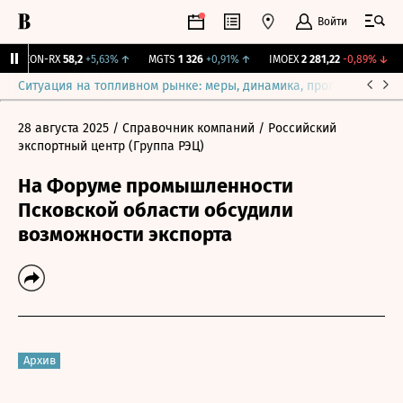
Войти
VEON-RX
58,2
+5,63%
↑
MGTS
1 326
+0,91%
↑
IMOEX
2 281,22
-0,89%
↓
R
Ситуация на топливном рынке: меры, динамика, прогнозы
Выб
28 августа 2025
/ Справочник компаний
/ Российский
экспортный центр (Группа РЭЦ)
На Форуме промышленности
Псковской области обсудили
возможности экспорта
Архив