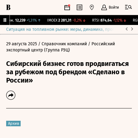
Войти
 Бирж.
12,239
+1,31%
↑
IMOEX
2 281,31
-0,2%
↓
RTSI
874,64
-1,12%
↓
RGBI
Ситуация на топливном рынке: меры, динамика, прогнозы
Выб
29 августа 2025
/ Справочник компаний
/ Российский
экспортный центр (Группа РЭЦ)
Сибирский бизнес готов продвигаться
за рубежом под брендом «Сделано в
России»
Архив