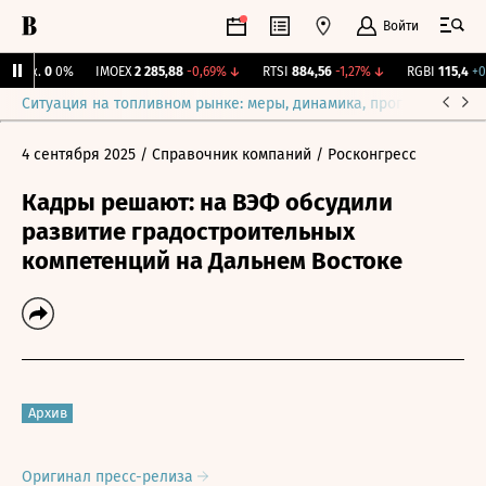
Войти
Бирж.
0
0%
IMOEX
2 285,88
-0,69%
↓
RTSI
884,56
-1,27%
↓
RGBI
115,4
+0,1
Ситуация на топливном рынке: меры, динамика, прогнозы
Выб
4 сентября 2025
/ Справочник компаний
/ Росконгресс
Кадры решают: на ВЭФ обсудили
развитие градостроительных
компетенций на Дальнем Востоке
Архив
Оригинал пресс-релиза