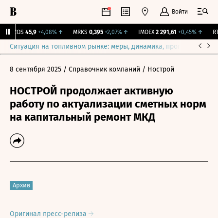
Войти
KZOS
45,9
+4,08%
↑
MRKS
0,395
+2,07%
↑
IMOEX
2 291,61
+0,45%
↑
RTS
Ситуация на топливном рынке: меры, динамика, прогнозы
Выб
8 сентября 2025
/ Справочник компаний
/ Нострой
НОСТРОЙ продолжает активную
работу по актуализации сметных норм
на капитальный ремонт МКД
Архив
Оригинал пресс-релиза