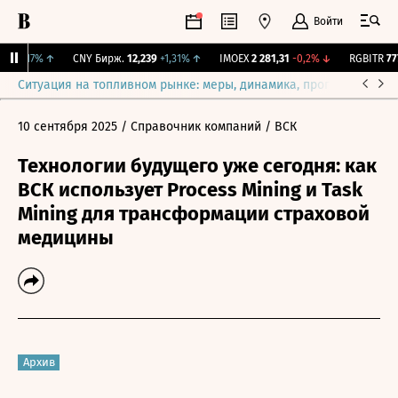
Войти
8
+0,17%
↑
CNY Бирж.
12,239
+1,31%
↑
IMOEX
2 281,31
-0,2%
↓
RGBITR
777,
Ситуация на топливном рынке: меры, динамика, прогнозы
Выб
10 сентября 2025
/ Справочник компаний
/ ВСК
Технологии будущего уже сегодня: как
ВСК использует Process Mining и Task
Mining для трансформации страховой
медицины
Архив