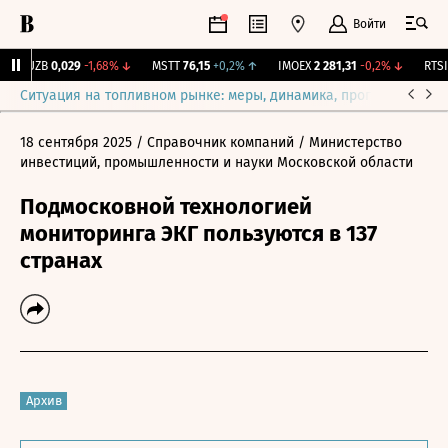
Войти
KUZB
0,029
-1,68%
↓
MSTT
76,15
+0,2%
↑
IMOEX
2 281,31
-0,2%
↓
RTSI
8
Ситуация на топливном рынке: меры, динамика, прогнозы
Выб
18 сентября 2025
/ Справочник компаний
/ Министерство
инвестиций, промышленности и науки Московской области
Подмосковной технологией
мониторинга ЭКГ пользуются в 137
странах
Архив