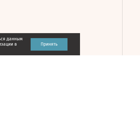
ься данным
Принять
изации в