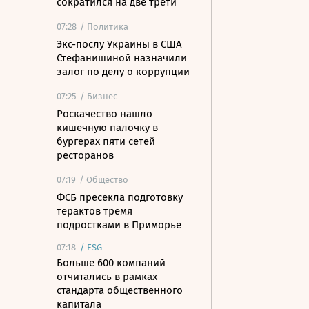
сократился на две трети
07:28
/ Политика
Экс-послу Украины в США
Стефанишиной назначили
залог по делу о коррупции
07:25
/ Бизнес
Роскачество нашло
кишечную палочку в
бургерах пяти сетей
ресторанов
07:19
/ Общество
ФСБ пресекла подготовку
терактов тремя
подростками в Приморье
07:18
/
ESG
Больше 600 компаний
отчитались в рамках
стандарта общественного
капитала