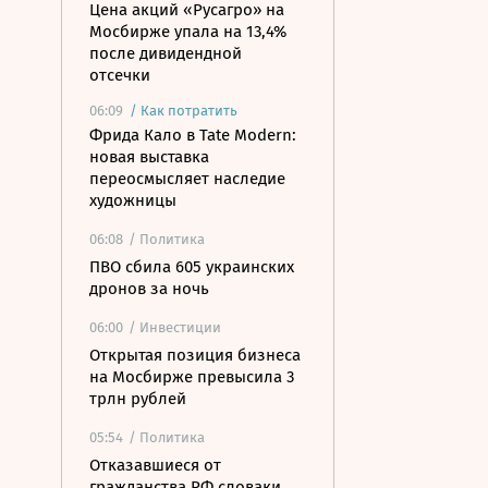
Цена акций «Русагро» на
Мосбирже упала на 13,4%
после дивидендной
отсечки
06:09
/
Как потратить
Фрида Кало в Tate Modern:
новая выставка
переосмысляет наследие
художницы
06:08
/ Политика
ПВО сбила 605 украинских
дронов за ночь
06:00
/ Инвестиции
Открытая позиция бизнеса
на Мосбирже превысила 3
трлн рублей
05:54
/ Политика
Отказавшиеся от
гражданства РФ словаки