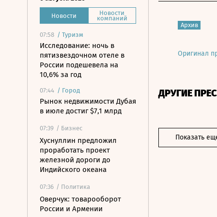
Новости
Новости
компаний
Архив
07:58
/
Туризм
Исследование: ночь в
Оригинал п
пятизвездочном отеле в
России подешевела на
10,6% за год
07:44
/
Город
ДРУГИЕ ПРЕ
Рынок недвижимости Дубая
в июле достиг $7,1 млрд
07:39
/ Бизнес
Показать ещ
Хуснуллин предложил
проработать проект
железной дороги до
Индийского океана
07:36
/ Политика
Оверчук: товарооборот
России и Армении