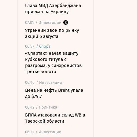
Глава МИД Азербайджана
приехал на Украину
07:01
/ Инвестиции
Утренний звон по рынку
акций 6 августа
06:57
/
Спорт
«Спартак» начал защиту
кубкового титула с
разгрома, у синхронистов
третье золото
06:46
/ Инвестиции
Цена на нефть Brent упала
до $79,7
06:42
/ Политика
БПЛА атаковали склад WB в
Тверской области
06:21
/ Инвестиции