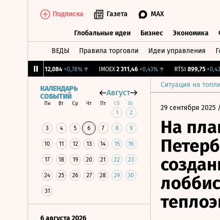
Подписка
Газета
MAX
Глобальные идеи
Бизнес
Экономика
ВЕДЫ
Правила торговли
Идеи управления
Г
Глобальные идеи
Бизнес
Экономик
CNY Бирж.
12,084
+0,78%
↑
IMOEX
2 311,46
+0,43%
↑
RTSI
899,75
+0,43%
Ситуация на топл
КАЛЕНДАРЬ
Август
СОБЫТИЙ
Пн
Вт
Ср
Чт
Пт
Сб
Вс
29 сентября 2025
/
1
2
На пла
3
4
5
6
7
8
9
Петерб
10
11
12
13
14
15
16
создан
17
18
19
20
21
22
23
24
25
26
27
28
29
30
лоббис
31
теплоэ
6 августа 2026