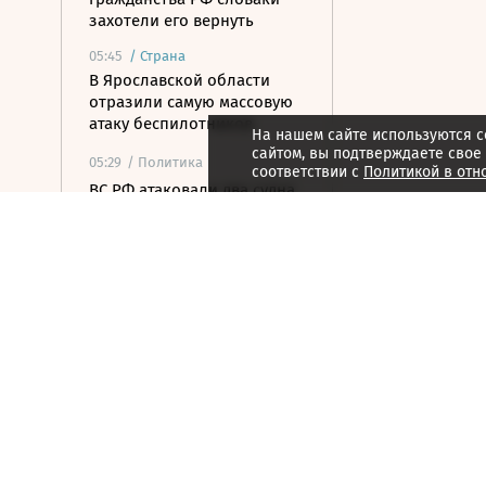
захотели его вернуть
05:45
/
Страна
В Ярославской области
отразили самую массовую
атаку беспилотников
На нашем сайте используются c
сайтом, вы подтверждаете свое
05:29
/ Политика
соответствии с
Политикой в отн
ВС РФ атаковали два судна
с грузами для украинской
армии
05:28
/ Бизнес
США нарастили поставки
фармпродукции в Россию
на 19%
05:09
/ Политика
СК привел новые данные о
вторжении ВСУ в Курскую
область: главное