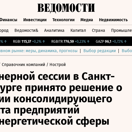
Финансы
Инвестиции
Технологии
Медиа
Недвижимость
ород
Ведомости&
Аналитика
Капитал
Страна
Промышле
а
Финансы
Инвестиции
Технологии
Медиа
Недвижимос
↑
RGBI
115,37
+0,2%
↑
RGBITR
776,59
+0,23%
↑
GAZP
96,1
+0,72%
↑
CN
ивном рынке: меры, динамика, прогнозы
Выбор редакции
Выбо
 Справочник компаний
/ Нострой
нерной сессии в Санкт-
урге принято решение о
ии консолидирующего
та предприятий
нергетической сферы