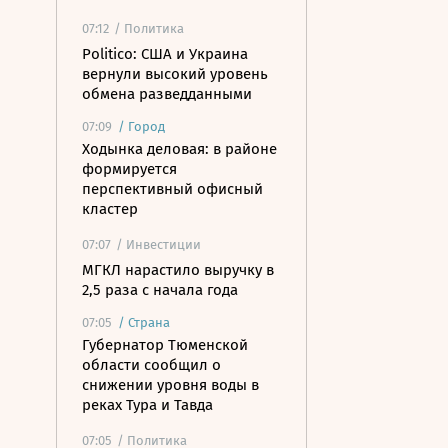
07:12
/ Политика
Politico: США и Украина
вернули высокий уровень
обмена разведданными
07:09
/
Город
Ходынка деловая: в районе
формируется
перспективный офисный
кластер
07:07
/ Инвестиции
МГКЛ нарастило выручку в
2,5 раза с начала года
07:05
/
Страна
Губернатор Тюменской
области сообщил о
снижении уровня воды в
реках Тура и Тавда
07:05
/ Политика