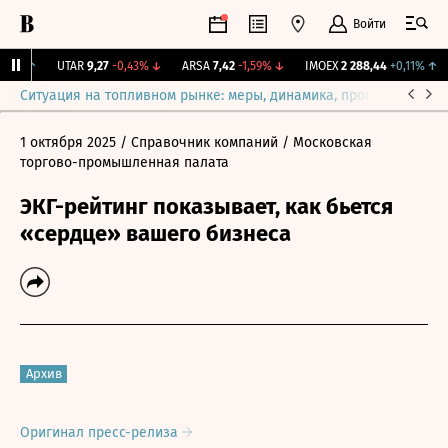
Войти
78%
↑
UTAR
9,27
-0,43%
↓
ARSA
7,42
-1,59%
↓
IMOEX
2 288,44
+0,11%
↑
Ситуация на топливном рынке: меры, динамика, прогнозы
Выб
1 октября 2025
/ Справочник компаний
/ Московская
торгово-промышленная палата
ЭКГ-рейтинг показывает, как бьется
«сердце» вашего бизнеса
Архив
Оригинал пресс-релиза