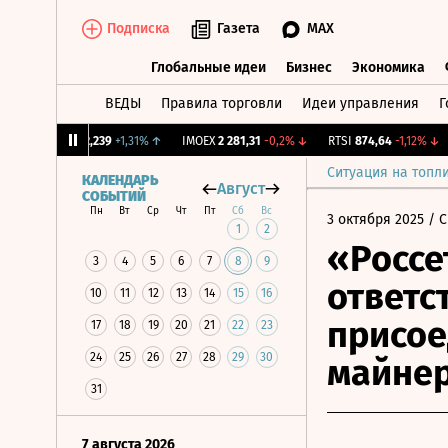
Подписка
Газета
MAX
Глобальные идеи
Бизнес
Экономика
ВЕДЫ
Правила торговли
Идеи управления
Г
Глобальные идеи
Бизнес
Экономик
CNY Бирж.
12,239
+1,31%
↑
IMOEX
2 281,31
-0,2%
↓
RTSI
874,64
-1,12%
↓
R
Ситуация на топл
КАЛЕНДАРЬ
Август
СОБЫТИЙ
Пн
Вт
Ср
Чт
Пт
Сб
Вс
3 октября 2025
/ С
1
2
«Россе
3
4
5
6
7
8
9
ответс
10
11
12
13
14
15
16
присо
17
18
19
20
21
22
23
24
25
26
27
28
29
30
майнер
31
7 августа 2026