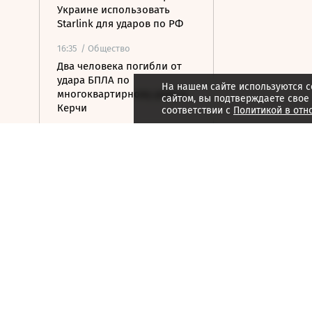
Украине использовать
Starlink для ударов по РФ
16:35
/ Общество
Два человека погибли от
удара БПЛА по
На нашем сайте используются c
многоквартирному дому в
сайтом, вы подтверждаете свое
Керчи
соответствии с
Политикой в отн
16:32
/ Бизнес
Сбор тепличных овощей в
РФ вырос на 3,5% до 1 млн
тонн
16:23
/ Политика
Суд США остановил проект
строительства бального
зала в Белом доме
16:11
/ Политика
СМИ: Иран хочет отмены
санкций США в обмен на