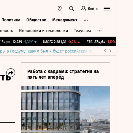
Войти
Политика
Общество
Менеджмент
нность
Инновации и технологии
Техуспех
ть
Политика
Общество
Менеджмент
рж.
12,239
+1,31%
↑
IMOEX
2 281,31
-0,2%
↓
RTSI
874,64
-1,12%
↓
RGBI
115
ры в Госдуму: каким был и будет российский парламент
Война н
Работа с кадрами: стратегия на
ть
пять лет вперёд