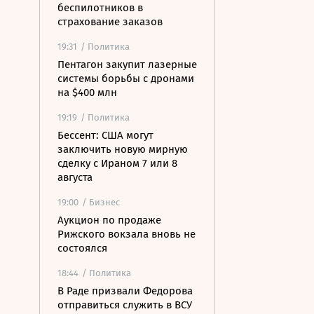
беспилотников в
страхование заказов
19:31
/ Политика
Пентагон закупит лазерные
системы борьбы с дронами
на $400 млн
19:19
/ Политика
Бессент: США могут
заключить новую мирную
сделку с Ираном 7 или 8
августа
19:00
/ Бизнес
Аукцион по продаже
Рижского вокзала вновь не
состоялся
18:44
/ Политика
В Раде призвали Федорова
отправиться служить в ВСУ