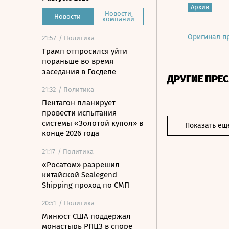
Архив
Новости
Новости
компаний
Оригинал п
21:57
/ Политика
Трамп отпросился уйти
пораньше во время
заседания в Госдепе
ДРУГИЕ ПРЕ
21:32
/ Политика
Пентагон планирует
провести испытания
системы «Золотой купол» в
Показать ещ
конце 2026 года
21:17
/ Политика
«Росатом» разрешил
китайской Sealegend
Shipping проход по СМП
20:51
/ Политика
Минюст США поддержал
монастырь РПЦЗ в споре