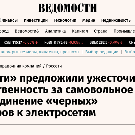
Финансы
Инвестиции
Технологии
Медиа
Недвижимость
ород
Ведомости&
Аналитика
Капитал
Страна
Промышле
а
Финансы
Инвестиции
Технологии
Медиа
Недвижимос
GBI
115,17
-0,06%
↓
RGBITR
775,48
-0,03%
↓
SBER
282,5
-0,79%
↓
CNY Би
ивном рынке: меры, динамика, прогнозы
Выбор редакции
Выбо
правочник компаний
/ Россети
ти» предложили ужесточи
твенность за самовольное
единение «черных»
ов к электросетям