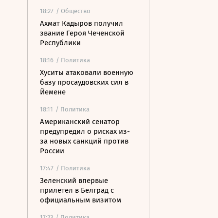
18:27
/ Общество
Ахмат Кадыров получил
звание Героя Чеченской
Республики
18:16
/ Политика
Хуситы атаковали военную
базу просаудовских сил в
Йемене
18:11
/ Политика
Американский сенатор
предупредил о рисках из-
за новых санкций против
России
17:47
/ Политика
Зеленский впервые
прилетел в Белград с
официальным визитом
17:23
/ Политика