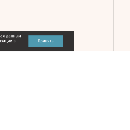
ься данным
Принять
изации в