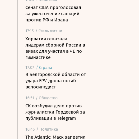
Сенат США проголосовал
за ужесточение санкций
против РФ и Ирана
17:15
/ Стиль жизни
Хорватия отказала
лидерам сборной России в
визах для участия в ЧЕ по
гимнастике
17:07
/
Страна
В Белгородской области от
удара FPV-дрона погиб
велосипедист
16:51
/ Общество
СК возбудил дело против
журналистки Гордеевой за
публикации в Telegram
16:46
/ Политика
The Atlantic: Маск запретил