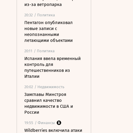
из-за ветропарка
20:32
/ Политика
Пентагон опубликовал
новые записи с
неопознанными
летающими объектами
20:11
/ Политика
Испания ввела временный
контроль для
путешественников из
Италии
20:02
/ Недвижимость
Замглавы Минстроя
сравнил качество
недвижимости в США и
России
19:55
/ Финансы
Wildberries включила атаки