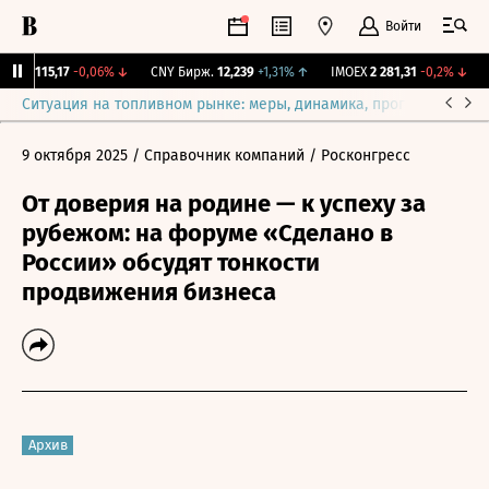
Войти
GBI
115,17
-0,06%
↓
CNY Бирж.
12,239
+1,31%
↑
IMOEX
2 281,31
-0,2%
↓
R
Ситуация на топливном рынке: меры, динамика, прогнозы
Выб
9 октября 2025
/ Справочник компаний
/ Росконгресс
От доверия на родине — к успеху за
рубежом: на форуме «Сделано в
России» обсудят тонкости
продвижения бизнеса
Архив