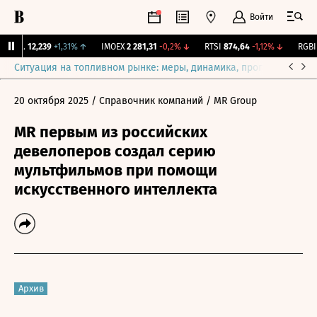
Войти
Бирж.
12,239
+1,31%
↑
IMOEX
2 281,31
-0,2%
↓
RTSI
874,64
-1,12%
↓
RGBI
1
Ситуация на топливном рынке: меры, динамика, прогнозы
Выб
20 октября 2025
/ Справочник компаний
/ MR Group
MR первым из российских
девелоперов создал серию
мультфильмов при помощи
искусственного интеллекта
Архив