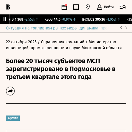
Войти
MGTS
1 368
+2,55%
↑
KZOS
44,5
+0,91%
↑
IMOEX
2 305,16
+1,05%
↑
RTSI
Ситуация на топливном рынке: меры, динамика, прогнозы
Выб
22 октября 2025
/ Справочник компаний
/ Министерство
инвестиций, промышленности и науки Московской области
Более 20 тысяч субъектов МСП
зарегистрировано в Подмосковье в
третьем квартале этого года
Архив