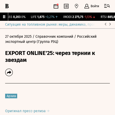
Войти
RGSS
0,203
0%
LIFE
1,875
+0,27%
↑
IMOEX
2 275,75
-1,13%
↓
RTSI
885,85
Ситуация на топливном рынке: меры, динамика, прогнозы
Выб
27 октября 2025
/ Справочник компаний
/ Российский
экспортный центр (Группа РЭЦ)
EXPORT ONLINE'25: через тернии к
звездам
Архив
Оригинал пресс-релиза