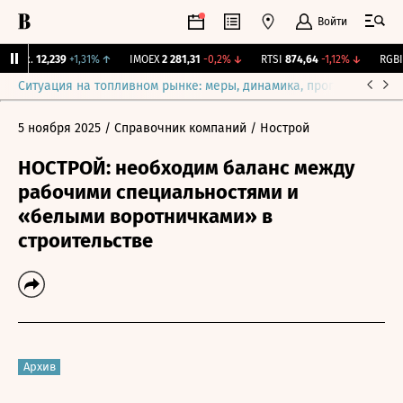
Войти
Бирж.
12,239
+1,31%
↑
IMOEX
2 281,31
-0,2%
↓
RTSI
874,64
-1,12%
↓
RGBI
1
Ситуация на топливном рынке: меры, динамика, прогнозы
Выб
5 ноября 2025
/ Справочник компаний
/ Нострой
НОСТРОЙ: необходим баланс между
рабочими специальностями и
«белыми воротничками» в
строительстве
Архив