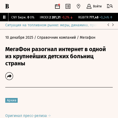
Войти
↑
CNY Бирж.
0
0%
IMOEX
2 281,31
-0,2%
↓
RGBITR
777,48
+0,24%
↑
R
Ситуация на топливном рынке: меры, динамика, прогнозы
Выб
10 декабря 2025
/ Справочник компаний
/ Мегафон
МегаФон разогнал интернет в одной
из крупнейших детских больниц
страны
Архив
Оригинал пресс-релиза