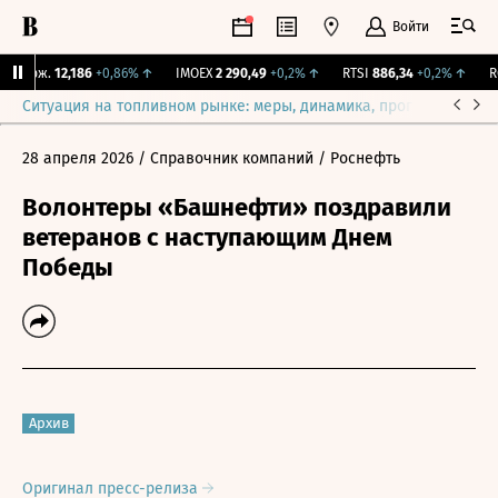
Войти
 Бирж.
12,186
+0,86%
↑
IMOEX
2 290,49
+0,2%
↑
RTSI
886,34
+0,2%
↑
RG
Ситуация на топливном рынке: меры, динамика, прогнозы
Выб
28 апреля 2026
/ Справочник компаний
/ Роснефть
Волонтеры «Башнефти» поздравили
ветеранов с наступающим Днем
Победы
Архив
Оригинал пресс-релиза