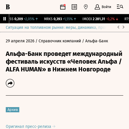
Войти
RGSS
0,209
+2,05%
↑
MRKS
0,393
+1,55%
↑
IMOEX
2 281,31
-0,2%
↓
RTSI
Ситуация на топливном рынке: меры, динамика, прогнозы
Выб
29 апреля 2026
/ Справочник компаний
/ Альфа-Банк
Альфа-Банк проведет международный
фестиваль искусств «Человек Альфа /
ALFA HUMAN» в Нижнем Новгороде
Архив
Оригинал пресс-релиза