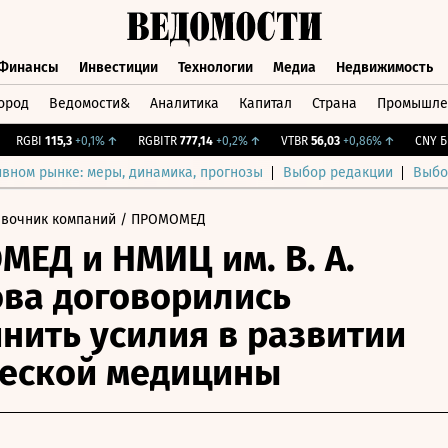
Финансы
Инвестиции
Технологии
Медиа
Недвижимость
ород
Ведомости&
Аналитика
Капитал
Страна
Промышле
а
Финансы
Инвестиции
Технологии
Медиа
Недвижимос
RGBI
115,3
+0,1%
↑
RGBITR
777,14
+0,2%
↑
VTBR
56,03
+0,86%
↑
CNY Бир
ивном рынке: меры, динамика, прогнозы
Выбор редакции
Выбо
авочник компаний
/ ПРОМОМЕД
ЕД и НМИЦ им. В. А.
ва договорились
нить усилия в развитии
еской медицины