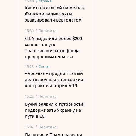
15:40
/
Страна
Капитана севшей на мель в
Финском заливе яхты
эвакуировали вертолетом
15:30
/ Политика
США выделили более $200
млн на запуск
Транскаспийского фонда
предпринимательства
15:28
/
Спорт
«Арсенал» продлил самый
долгосрочный спонсоркий
контракт в истории АПЛ
15:26
/ Политика
Вучич заявил о готовности
поддерживать Украину на
пути в ЕС
15:07
/ Политика
Пашинян и Трамп назвали