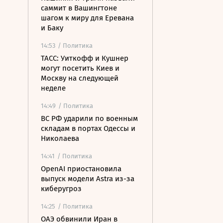
саммит в Вашингтоне
шагом к миру для Еревана
и Баку
14:53
/ Политика
ТАСС: Уиткофф и Кушнер
могут посетить Киев и
Москву на следующей
неделе
14:49
/ Политика
ВС РФ ударили по военным
складам в портах Одессы и
Николаева
14:41
/ Политика
OpenAI приостановила
выпуск модели Astra из-за
киберугроз
14:25
/ Политика
ОАЭ обвинили Иран в