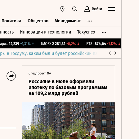
Войти
Политика
Общество
Менеджмент
нность
Инновации и технологии
Техуспех
ть
Политика
Общество
Менеджмент
ж.
12,239
+1,31%
↑
IMOEX
2 281,31
-0,2%
↓
RTSI
874,64
-1,12%
↓
RGBI
115,
ры в Госдуму: каким был и будет российский парламент
Война н
Спецпроект 16+
Россияне в июле оформили
ипотеку по базовым программам
на 109,2 млрд рублей