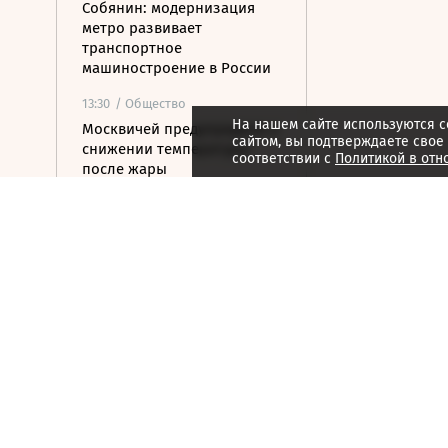
Собянин: модернизация
метро развивает
транспортное
машиностроение в России
13:30
/ Общество
На нашем сайте используются c
Москвичей предупредили о
сайтом, вы подтверждаете свое
снижении температуры
соответствии с
Политикой в отн
после жары
13:19
/ Политика
У берегов Италии
обнаружили корабль
времен Древнего Рима с
амфорами на борту
13:13
/
ESG
Грибы, включая мухоморы,
становятся пищей оленей
Камчатки перед зимой
13:07
/ Политика
Силы ПВО сбили 19