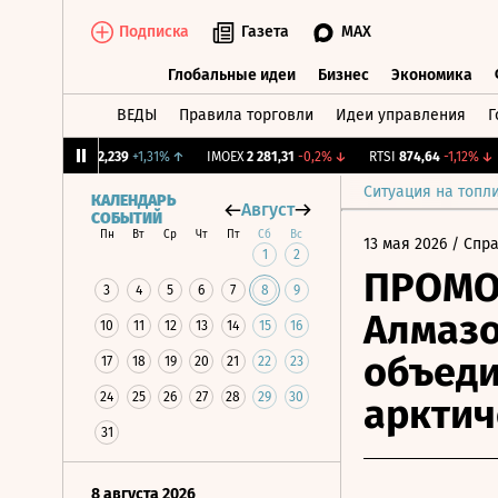
Подписка
Газета
MAX
Глобальные идеи
Бизнес
Экономика
ВЕДЫ
Правила торговли
Идеи управления
Г
Глобальные идеи
Бизнес
Экономик
CNY Бирж.
12,239
+1,31%
↑
IMOEX
2 281,31
-0,2%
↓
RTSI
874,64
-1,12%
↓
Ситуация на топл
КАЛЕНДАРЬ
Август
СОБЫТИЙ
Пн
Вт
Ср
Чт
Пт
Сб
Вс
13 мая 2026
/ Спр
1
2
ПРОМОМ
3
4
5
6
7
8
9
Алмазо
10
11
12
13
14
15
16
объеди
17
18
19
20
21
22
23
24
25
26
27
28
29
30
арктич
31
8 августа 2026