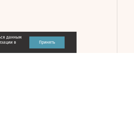
ься данным
Принять
изации в