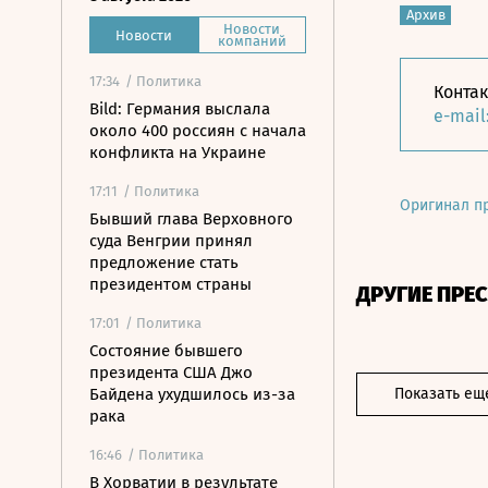
Архив
Новости
Новости
компаний
17:34
/ Политика
Конта
Bild: Германия выслала
e-mail
около 400 россиян с начала
конфликта на Украине
17:11
/ Политика
Оригинал п
Бывший глава Верховного
суда Венгрии принял
предложение стать
президентом страны
ДРУГИЕ ПРЕ
17:01
/ Политика
Состояние бывшего
президента США Джо
Байдена ухудшилось из-за
Показать ещ
рака
16:46
/ Политика
В Хорватии в результате