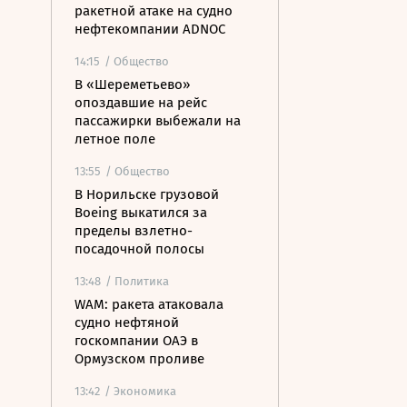
ракетной атаке на судно
нефтекомпании ADNOC
14:15
/ Общество
В «Шереметьево»
опоздавшие на рейс
пассажирки выбежали на
летное поле
13:55
/ Общество
В Норильске грузовой
Boeing выкатился за
пределы взлетно-
посадочной полосы
13:48
/ Политика
WAM: ракета атаковала
судно нефтяной
госкомпании ОАЭ в
Ормузском проливе
13:42
/ Экономика