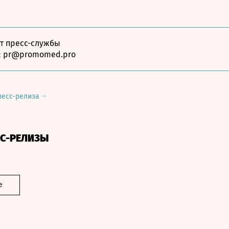
кт пресс-службы
:
pr@promomed.pro
ресс-релиза
СС-РЕЛИЗЫ
е