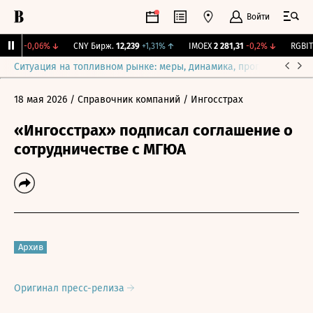
Войти
5,17
-0,06%
↓
CNY Бирж.
12,239
+1,31%
↑
IMOEX
2 281,31
-0,2%
↓
RGBITR
Ситуация на топливном рынке: меры, динамика, прогнозы
Выб
18 мая 2026
/ Справочник компаний
/ Ингосстрах
«Ингосстрах» подписал соглашение о
сотрудничестве с МГЮА
Архив
Оригинал пресс-релиза