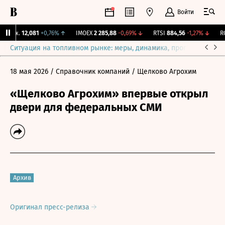
Войти
Бирж.
12,081
+0,76%
↑
IMOEX
2 285,88
-0,69%
↓
RTSI
884,56
-1,27%
↓
RGB
Ситуация на топливном рынке: меры, динамика, прогнозы
Выб
18 мая 2026
/ Справочник компаний
/ Щелково Агрохим
«Щелково Агрохим» впервые открыл
двери для федеральных СМИ
Архив
Оригинал пресс-релиза