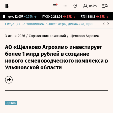
Войти
Y Бирж.
12,057
+0,55%
↑
IMOEX
2 282,01
-0,85%
↓
RTSI
888,3
-0,85%
↓
R
Ситуация на топливном рынке: меры, динамика, прогнозы
Выб
3 июня 2026
/ Справочник компаний
/ Щелково Агрохим
АО «Щёлково Агрохим» инвестирует
более 1 млрд рублей в создание
нового семеноводческого комплекса в
Ульяновской области
Архив