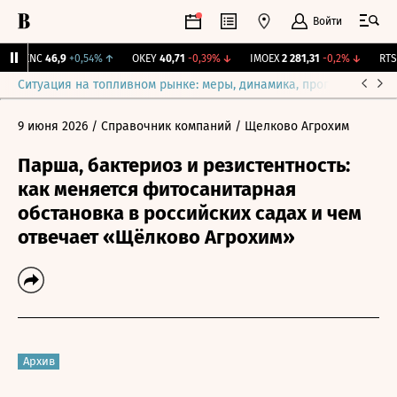
Войти
NKNC
46,9
+0,54%
↑
OKEY
40,71
-0,39%
↓
IMOEX
2 281,31
-0,2%
↓
RTSI
Ситуация на топливном рынке: меры, динамика, прогнозы
Выб
9 июня 2026
/ Справочник компаний
/ Щелково Агрохим
Парша, бактериоз и резистентность:
как меняется фитосанитарная
обстановка в российских садах и чем
отвечает «Щёлково Агрохим»
Архив