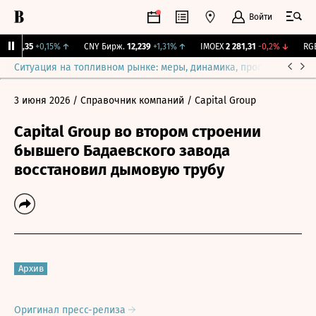
Войти
115,35
+0,15%
↑
CNY Бирж.
12,239
+1,31%
↑
IMOEX
2 281,31
-0,2%
↓
RGBI
Ситуация на топливном рынке: меры, динамика, прогнозы
Выб
3 июня 2026
/ Справочник компаний
/ Capital Group
Capital Group во втором строении
бывшего Бадаевского завода
восстановил дымовую трубу
Архив
Оригинал пресс-релиза