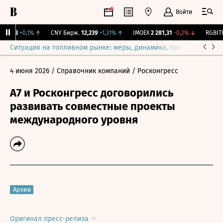
Войти
115,3
+0,1%
↑
CNY Бирж.
12,239
+1,31%
↑
IMOEX
2 281,31
-0,2%
↓
RGBITR
Ситуация на топливном рынке: меры, динамика, прогнозы
Выб
4 июня 2026
/ Справочник компаний
/ Росконгресс
А7 и Росконгресс договорились
развивать совместные проекты
международного уровня
Архив
Оригинал пресс-релиза