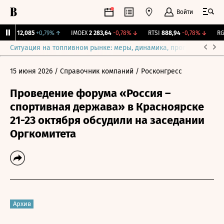
Войти
ирж.
12,085
+0,79%
↑
IMOEX
2 283,64
-0,78%
↓
RTSI
888,94
-0,78%
↓
RGB
Ситуация на топливном рынке: меры, динамика, прогнозы
Выб
15 июня 2026
/ Справочник компаний
/ Росконгресс
Проведение форума «Россия –
спортивная держава» в Красноярске
21-23 октября обсудили на заседании
Оргкомитета
Архив