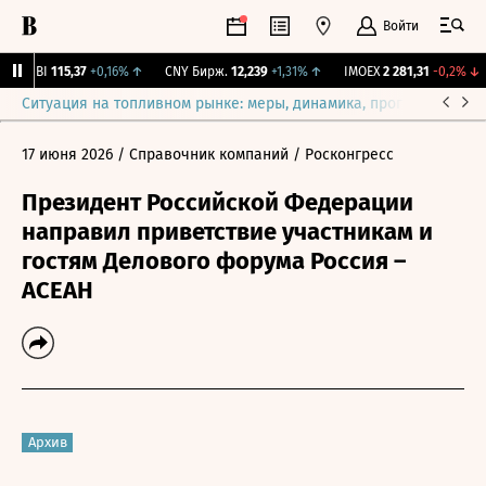
Войти
RGBI
115,37
+0,16%
↑
CNY Бирж.
12,239
+1,31%
↑
IMOEX
2 281,31
-0,2%
↓
Ситуация на топливном рынке: меры, динамика, прогнозы
Выб
17 июня 2026
/ Справочник компаний
/ Росконгресс
Президент Российской Федерации
направил приветствие участникам и
гостям Делового форума Россия –
АСЕАН
Архив